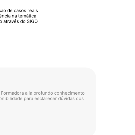
ução de casos reais
ncia na temática
o através do SIGO
Maria Odete
Câmara Mun
A Formadora alia profundo conhecimento
Esta formaçã
ponibilidade para esclarecer dúvidas dos
ofereceu mai
funções.
Sou grata por
Frequento