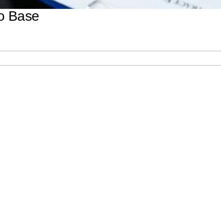
ão Base
Cursos
Parque das Nações
Rua Gaivotas em Terra, Nº 6D
Consultoria
1990-601 Lisboa, Portugal