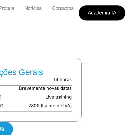
rópria
Notícias
Contactos
Academia IA
ções Gerais
14 horas
Brevemente novas datas
Live training
E
280€ (Isento de IVA)
TO
Já