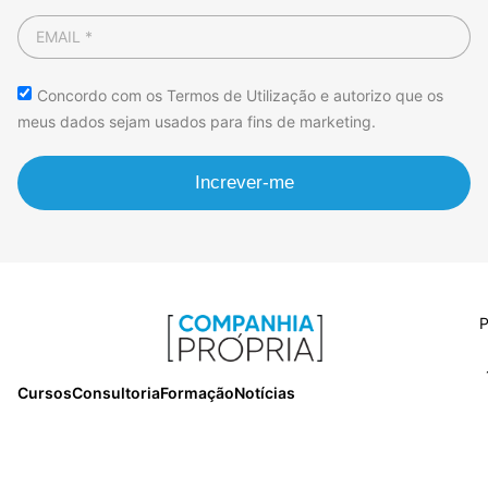
Concordo com os Termos de Utilização e autorizo que os
meus dados sejam usados para fins de marketing.
Increver-me
P
Cursos
Consultoria
Formação
Notícias