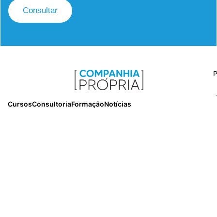
Consultar
P
Cursos
Consultoria
Formação
Notícias