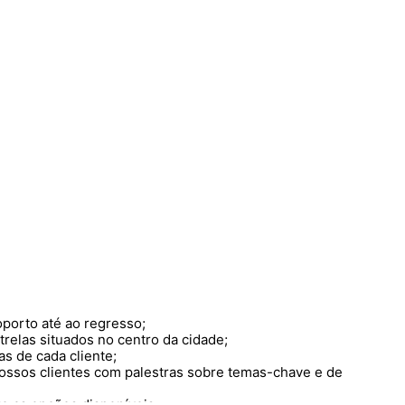
porto até ao regresso;
trelas situados no centro da cidade;
s de cada cliente;
nossos clientes com palestras sobre temas-chave e de
re as opções disponíveis.