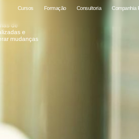
Cursos
Formação
Consultoria
Companhia P
mas
de
lizadas
e
rar
mudanças