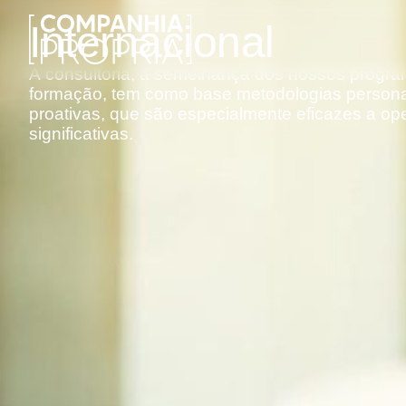
Internacional
A
consultoria,
à
semelhança
dos
nossos
progra
formação,
tem
como
base
metodologias
persona
proativas,
que
são
especialmente
eficazes
a
ope
significativas.