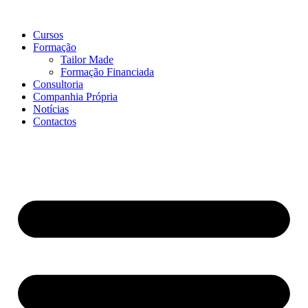
Pular
para
Cursos
o
Formação
conteúdo
Tailor Made
Formação Financiada
Consultoria
Companhia Própria
Notícias
Contactos