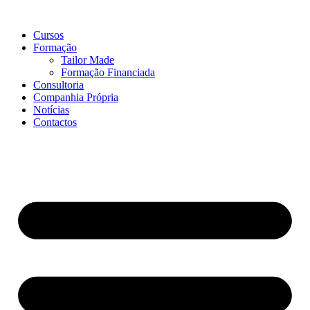
Pular
para
Cursos
o
Formação
conteúdo
Tailor Made
Formação Financiada
Consultoria
Companhia Própria
Notícias
Contactos