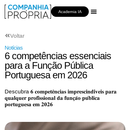
Academia IA
Companhia Própria
Voltar
Notícias
6 competências essenciais
para a Função Pública
Portuguesa em 2026
Descubra 𝟔 𝐜𝐨𝐦𝐩𝐞𝐭𝐞̂𝐧𝐜𝐢𝐚𝐬 𝐢𝐦𝐩𝐫𝐞𝐬𝐜𝐢𝐧𝐝𝐢́𝐯𝐞𝐢𝐬 𝐩𝐚𝐫𝐚
𝐪𝐮𝐚𝐥𝐪𝐮𝐞𝐫 𝐩𝐫𝐨𝐟𝐢𝐬𝐬𝐢𝐨𝐧𝐚𝐥 𝐝𝐚 𝐟𝐮𝐧𝐜̧𝐚̃𝐨 𝐩𝐮́𝐛𝐥𝐢𝐜𝐚
𝐩𝐨𝐫𝐭𝐮𝐠𝐮𝐞𝐬𝐚 𝐞𝐦 𝟐𝟎𝟐𝟔