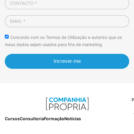
Concordo com os Termos de Utilização e autorizo que os
meus dados sejam usados para fins de marketing.
Increver-me
P
Cursos
Consultoria
Formação
Notícias