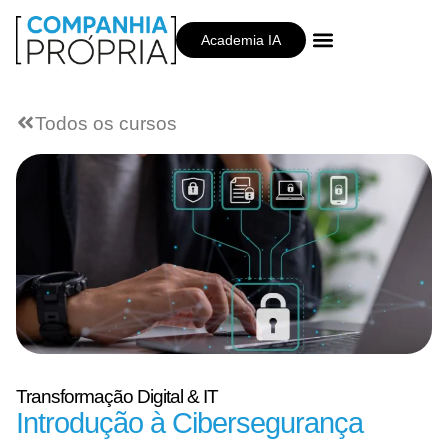
Academia IA
Companhia Própria
Todos os cursos
Transformação Digital & IT
Introdução à Cibersegurança