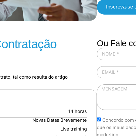
Inscreva-se 
Contratação
Ou Fale c
rato, tal como resulta do artigo
14 horas
Concordo com o
Novas Datas Brevemente
que os meus dado
Live training
marketing.