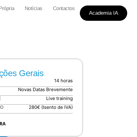
rópria
Notícias
Contactos
Academia IA
ções Gerais
14 horas
Novas Datas Brevemente
Live training
E
280€ (Isento de IVA)
TO
IRA