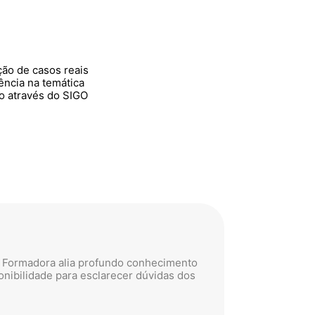
ução de casos reais
ncia na temática
o através do SIGO
Maria Odete
Câmara Mun
A Formadora alia profundo conhecimento
Esta formaçã
ponibilidade para esclarecer dúvidas dos
ofereceu mai
funções.
Sou grata por