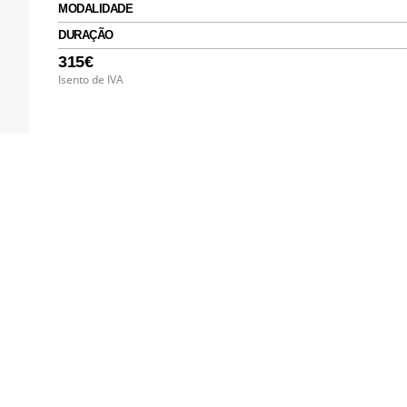
MODALIDADE
DURAÇÃO
315€
Isento de IVA
Áreas de Formação
Administração Pública
Empresas
Internacional – PALOP