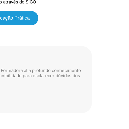
o através do SIGO
cação Prática
Maria Odete
Câmara Mun
A Formadora alia profundo conhecimento
Esta formaçã
ponibilidade para esclarecer dúvidas dos
ofereceu mai
funções.
Sou grata por
Frequento