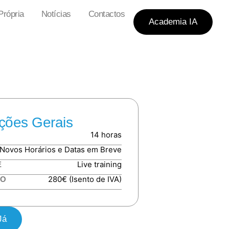
rópria
Notícias
Contactos
Academia IA
ções Gerais
14 horas
Novos Horários e Datas em Breve
Live training
E
280€ (Isento de IVA)
TO
Já