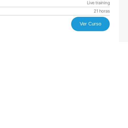
Live training
21 horas
Ver Curso
Moodle
Política de Privacidade
Livro de Reclamações