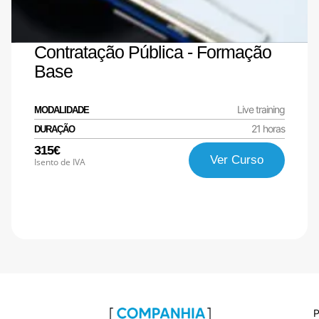
Contratação Pública - Formação
Base
Live training
MODALIDADE
21 horas
DURAÇÃO
315€
Ver Curso
Isento de IVA
P