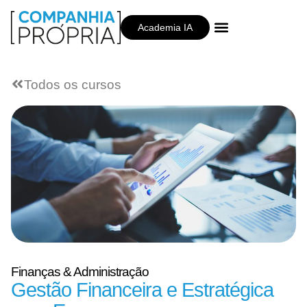
Academia IA
Companhia Própria
Todos os cursos
Finanças & Administração
Gestão Financeira e Estratégica