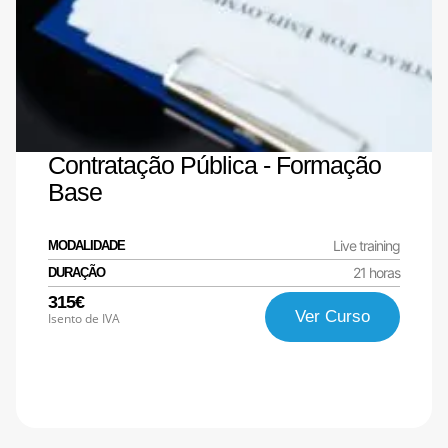
Contratação Pública - Formação
Base
Live training
MODALIDADE
21 horas
DURAÇÃO
315€
Ver Curso
Isento de IVA