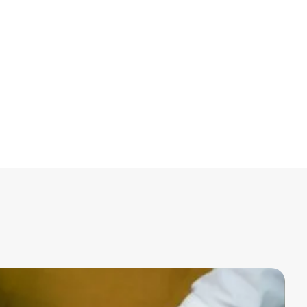
icipal de Santarém
o para além de me acrescentar conhecimento consolidou outros
s determinação na sua aplicação diária aquando do desempenh
 esta oportunidade e espero poder vir a experienciar outras co
u
Curso Contratação Pública