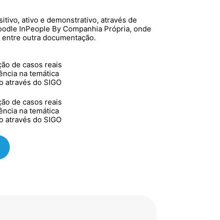
ivo, ativo e demonstrativo, através de
oodle InPeople By Companhia Própria, onde
, entre outra documentação.
ução de casos reais
ncia na temática
o através do SIGO
ução de casos reais
ncia na temática
o através do SIGO
Maria Odete