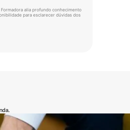
Câmara Mun
A Formadora alia profundo conhecimento
Esta formaçã
ponibilidade para esclarecer dúvidas dos
ofereceu mai
funções.
Sou grata por
Frequento
nda.