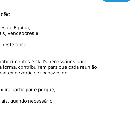
ação
es de Equipa,
ais, Vendedores e
 neste tema.
onhecimentos e skill’s necessários para
a forma, contribuírem para que cada reunião
cipantes deverão ser capazes de:
 irá participar e porquê;
riais, quando necessário;