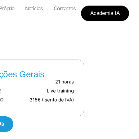
rópria
Notícias
Contactos
Academia IA
ções Gerais
21 horas
Live training
E
315€ (Isento de IVA)
TO
Já