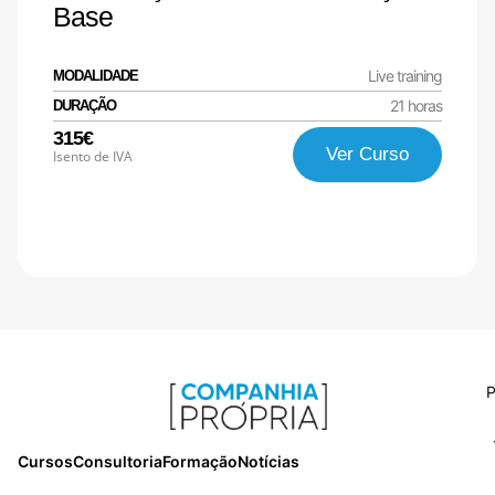
Base
Live training
MODALIDADE
21 horas
DURAÇÃO
315€
Ver Curso
Isento de IVA
P
Cursos
Consultoria
Formação
Notícias