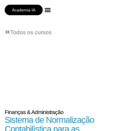
Academia IA
Companhia Própria
Todos os cursos
Finanças & Administração
Sistema de Normalização
Contabilística para as