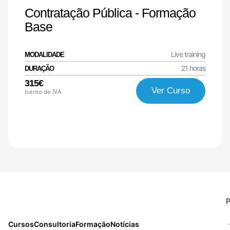
Contratação Pública - Formação
Base
Live training
MODALIDADE
21 horas
DURAÇÃO
315€
Ver Curso
Isento de IVA
P
Cursos
Consultoria
Formação
Notícias